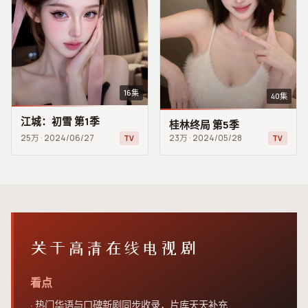
16集
40集
江城：初雪 第1季
桂林终局 第5季
25万
·
2024/06/27
23万
·
2024/05/28
TV
TV
关于
高清在线电视剧
看点
热门华语与口碑新剧同步收录，片库天天补充