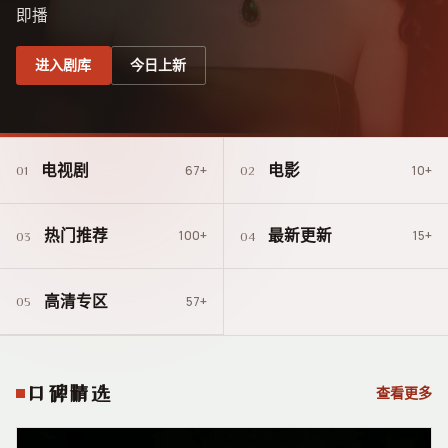
即播
进入剧库
今日上新
电视剧
电影
67
+
10
+
01
02
热门推荐
最新更新
100
+
15
+
03
04
高清专区
57
+
05
口碑精选
查看更多