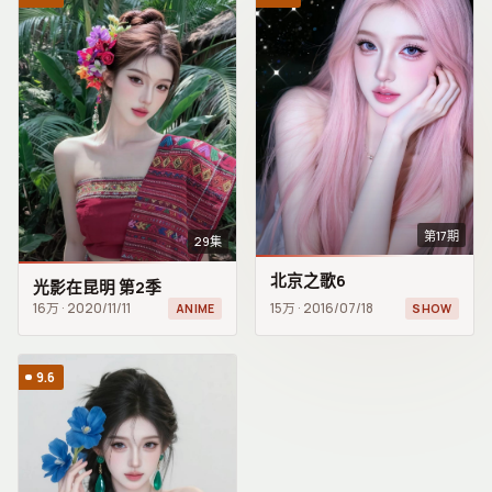
第17期
29集
北京之歌6
光影在昆明 第2季
16万
·
2020/11/11
15万
·
2016/07/18
ANIME
SHOW
9.6