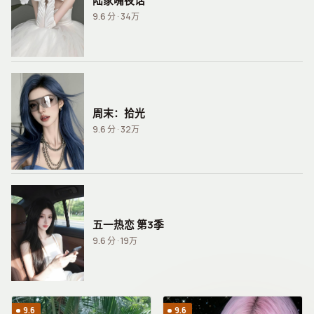
陆家嘴夜话
9.6
分 ·
34万
周末：拾光
9.6
分 ·
32万
五一热恋 第3季
9.6
分 ·
19万
9.6
9.6