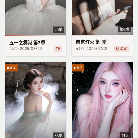
第6期
29集
南京灯火 第1季
五一之雾港 第3季
25万
·
2025/09/23
43万
·
2025/07/12
TV
SHOW
8.4
8.7
18集
33集