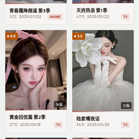
天府热浪 第1季
青春霜降频道 第3季
21万
·
2025/07/02
47万
·
2025/05/22
ANIME
TV
8.8
9.6
16集
31集
黄金回信篇 第2季
陆家嘴夜话
27万
·
2025/05/18
34万
·
2025/02/28
TV
TV