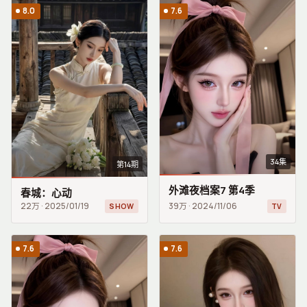
8.0
7.6
34集
第14期
外滩夜档案7 第4季
春城：心动
22万
·
2025/01/19
39万
·
2024/11/06
SHOW
TV
7.6
7.6